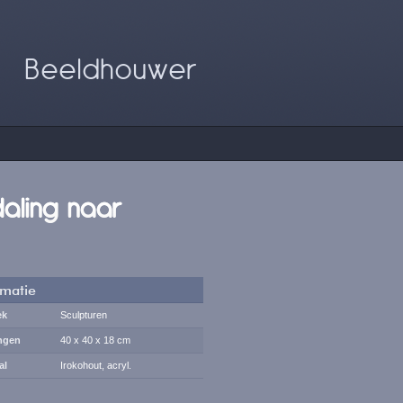
Beeldhouwer
aling naar
aling naar
aling naar
aling naar
aling naar
aling naar
aling naar
aling naar
aling naar
aling naar
aling naar
aling naar
aling naar
aling naar
aling naar
aling naar
aling naar
aling naar
aling naar
aling naar
aling naar
rmatie
ek
Sculpturen
ngen
40 x 40 x 18 cm
al
Irokohout, acryl.