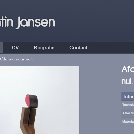
in Jansen
tin Jansen
tin Jansen
tin Jansen
tin Jansen
in Jansen
tin Jansen
in Jansen
tin Jansen
tin Jansen
tin Jansen
tin Jansen
tin Jansen
tin Jansen
tin Jansen
tin Jansen
tin Jansen
tin Jansen
tin Jansen
tin Jansen
tin Jansen
tin Jansen
tin Jansen
tin Jansen
tin Jansen
tin Jansen
tin Jansen
tin Jansen
tin Jansen
tin Jansen
in Jansen
tin Jansen
in Jansen
tin Jansen
tin Jansen
tin Jansen
tin Jansen
CV
Biografie
Contact
Afdaling naar nul.
Afd
Afd
Afd
Afd
Afd
Afd
Afd
Afd
Afd
Afd
Afd
Afd
Afd
Afd
Afd
Afd
Afd
Afd
Afd
Afd
Afd
nul.
nul.
nul.
nul.
nul.
nul.
nul.
nul.
nul.
nul.
nul.
nul.
nul.
nul.
nul.
nul.
nul.
nul.
nul.
nul.
nul.
Info
Techni
Afmeti
Materia